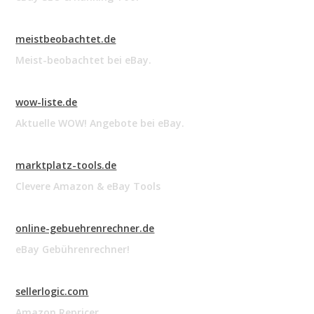
meistbeobachtet.de
Meist-beobachtet bei eBay.
wow-liste.de
Aktuelle WOW! Angebote bei eBay.
marktplatz-tools.de
Clevere Amazon & eBay Tools
online-gebuehrenrechner.de
eBay Gebührenrechner!
sellerlogic.com
Amazon Repricer