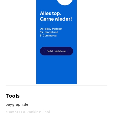
Tools
baygraph.de
eBay SEO & Ranking Tool