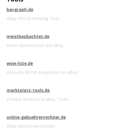
baygraph.de
eBay SEO & Ranking Tool
meistbeobachtet.de
Meist-beobachtet bei eBay.
wow-liste.de
Aktuelle WOW! Angebote bei eBay.
marktplatz-tools.de
Clevere Amazon & eBay Tools
online-gebuehrenrechner.de
eBay Gebührenrechner!