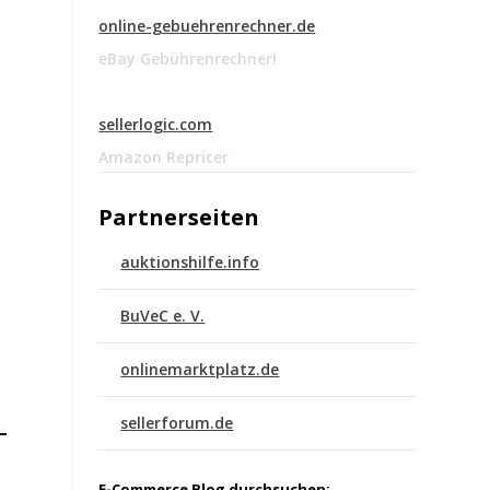
online-gebuehrenrechner.de
eBay Gebührenrechner!
sellerlogic.com
Amazon Repricer
Partnerseiten
auktionshilfe.info
BuVeC e. V.
onlinemarktplatz.de
sellerforum.de
E-Commerce Blog durchsuchen: