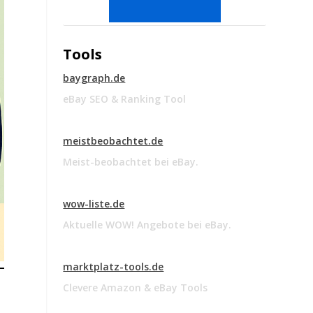
Tools
baygraph.de
eBay SEO & Ranking Tool
meistbeobachtet.de
Meist-beobachtet bei eBay.
wow-liste.de
Aktuelle WOW! Angebote bei eBay.
marktplatz-tools.de
Clevere Amazon & eBay Tools