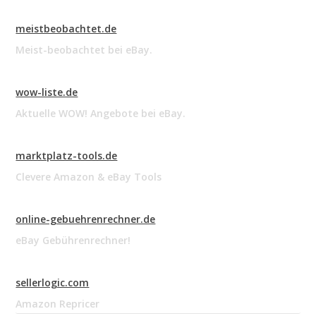
meistbeobachtet.de
Meist-beobachtet bei eBay.
wow-liste.de
Aktuelle WOW! Angebote bei eBay.
marktplatz-tools.de
Clevere Amazon & eBay Tools
online-gebuehrenrechner.de
eBay Gebührenrechner!
sellerlogic.com
Amazon Repricer