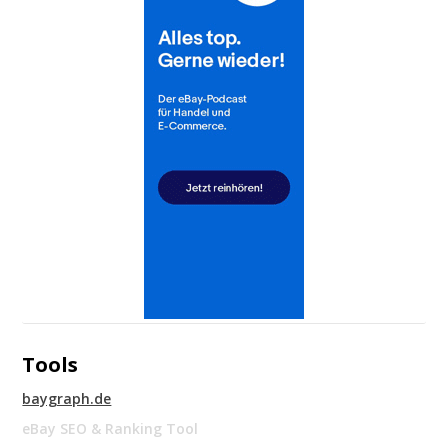
Tools
baygraph.de
eBay SEO & Ranking Tool