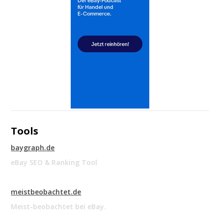
Tools
baygraph.de
eBay SEO & Ranking Tool
meistbeobachtet.de
Meist-beobachtet bei eBay.