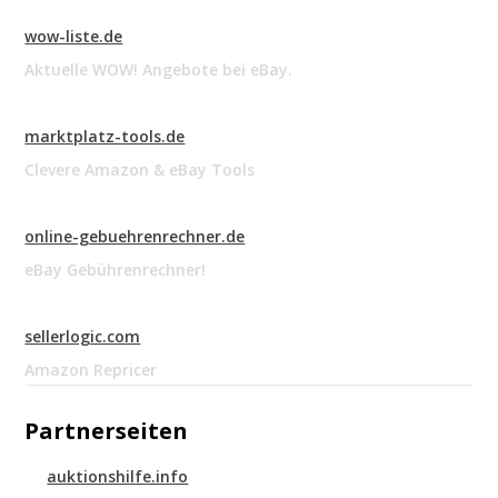
wow-liste.de
Aktuelle WOW! Angebote bei eBay.
marktplatz-tools.de
Clevere Amazon & eBay Tools
online-gebuehrenrechner.de
eBay Gebührenrechner!
sellerlogic.com
Amazon Repricer
Partnerseiten
auktionshilfe.info