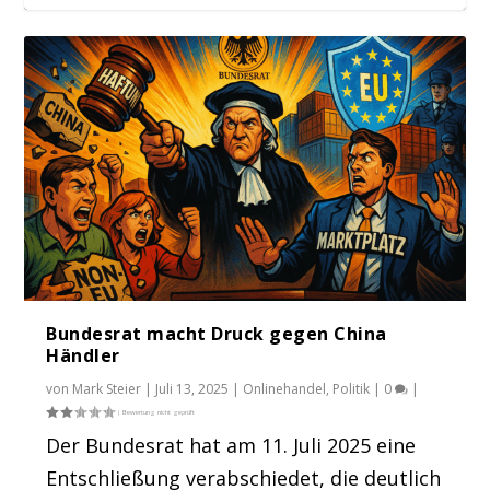
E-Zigaretten und E-Liquids: Online-
Marktplätze sol...
Bundesrat macht Druck gegen China
Händler
von
Mark Steier
|
Juli 13, 2025
|
Onlinehandel
,
Politik
|
0
|
Der Bundesrat hat am 11. Juli 2025 eine
Entschließung verabschiedet, die deutlich