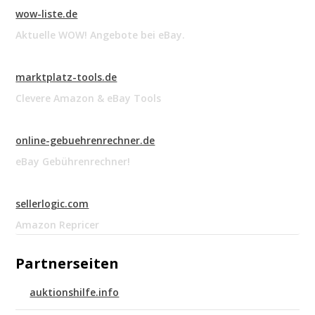
wow-liste.de
Aktuelle WOW! Angebote bei eBay.
marktplatz-tools.de
Clevere Amazon & eBay Tools
online-gebuehrenrechner.de
eBay Gebührenrechner!
sellerlogic.com
Amazon Repricer
Partnerseiten
auktionshilfe.info