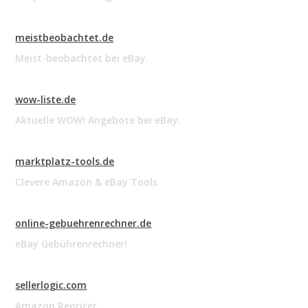
meistbeobachtet.de
Meist-beobachtet bei eBay.
wow-liste.de
Aktuelle WOW! Angebote bei eBay.
marktplatz-tools.de
Clevere Amazon & eBay Tools
online-gebuehrenrechner.de
eBay Gebührenrechner!
sellerlogic.com
Amazon Repricer