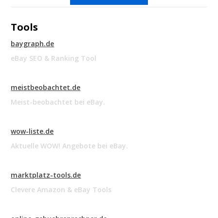
Tools
baygraph.de
eBay SEO & Ranking Tool
meistbeobachtet.de
Meist-beobachtet bei eBay.
wow-liste.de
Aktuelle WOW! Angebote bei eBay.
marktplatz-tools.de
Clevere Amazon & eBay Tools