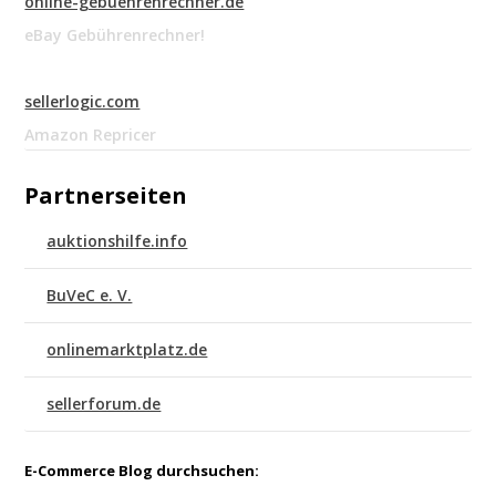
online-gebuehrenrechner.de
eBay Gebührenrechner!
sellerlogic.com
Amazon Repricer
Partnerseiten
auktionshilfe.info
BuVeC e. V.
onlinemarktplatz.de
sellerforum.de
E-Commerce Blog durchsuchen: