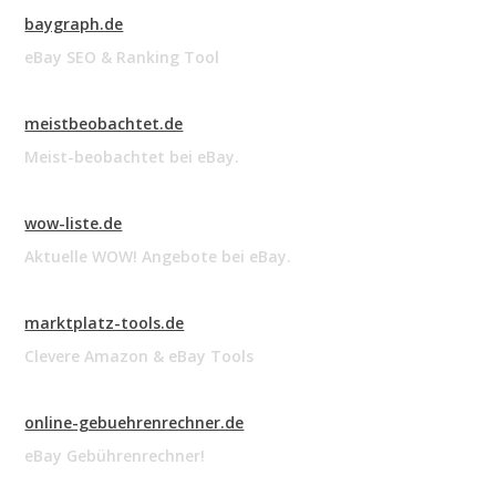
baygraph.de
eBay SEO & Ranking Tool
meistbeobachtet.de
Meist-beobachtet bei eBay.
wow-liste.de
Aktuelle WOW! Angebote bei eBay.
marktplatz-tools.de
Clevere Amazon & eBay Tools
online-gebuehrenrechner.de
eBay Gebührenrechner!