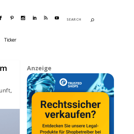
Ticker
um
Anzeige
unft
,