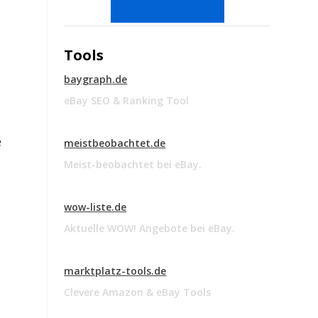
Tools
0
baygraph.de
eBay SEO & Ranking Tool
h
e
meistbeobachtet.de
Meist-beobachtet bei eBay.
wow-liste.de
Aktuelle WOW! Angebote bei eBay.
marktplatz-tools.de
Clevere Amazon & eBay Tools