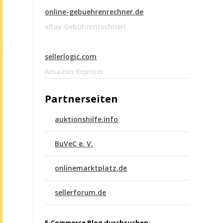
online-gebuehrenrechner.de
eBay Gebührenrechner!
sellerlogic.com
Amazon Repricer
Partnerseiten
auktionshilfe.info
BuVeC e. V.
onlinemarktplatz.de
sellerforum.de
E-Commerce Blog durchsuchen: