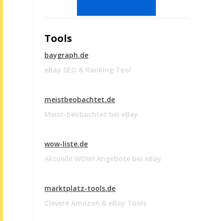
Tools
baygraph.de
eBay SEO & Ranking Tool
meistbeobachtet.de
Meist-beobachtet bei eBay.
wow-liste.de
Aktuelle WOW! Angebote bei eBay.
marktplatz-tools.de
Clevere Amazon & eBay Tools