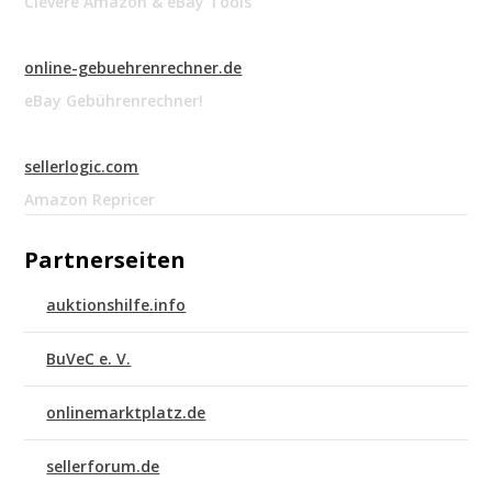
Clevere Amazon & eBay Tools
online-gebuehrenrechner.de
eBay Gebührenrechner!
sellerlogic.com
Amazon Repricer
Partnerseiten
auktionshilfe.info
BuVeC e. V.
onlinemarktplatz.de
sellerforum.de