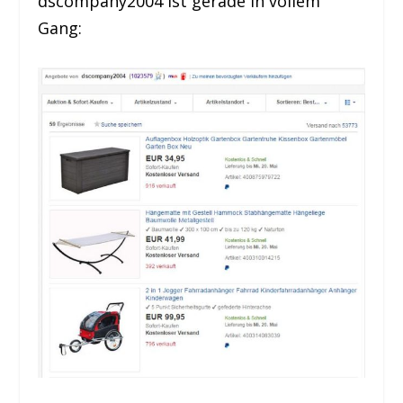
dscompany2004 ist gerade in vollem
Gang: