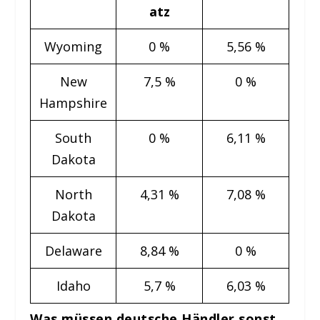
atz
Wyoming
0 %
5,56 %
New
7,5 %
0 %
Hampshire
South
0 %
6,11 %
Dakota
North
4,31 %
7,08 %
Dakota
Delaware
8,84 %
0 %
Idaho
5,7 %
6,03 %
Was müssen deutsche Händler sonst