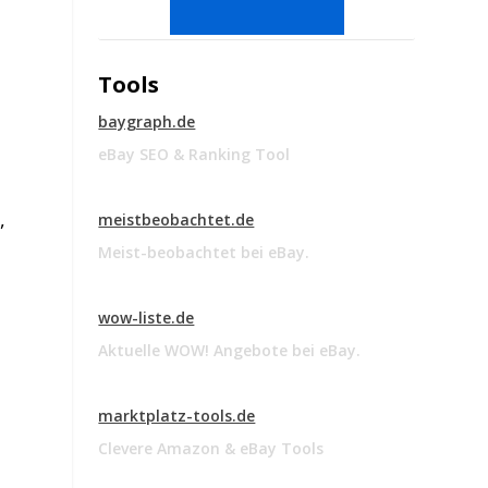
Tools
baygraph.de
eBay SEO & Ranking Tool
,
meistbeobachtet.de
Meist-beobachtet bei eBay.
wow-liste.de
Aktuelle WOW! Angebote bei eBay.
marktplatz-tools.de
Clevere Amazon & eBay Tools