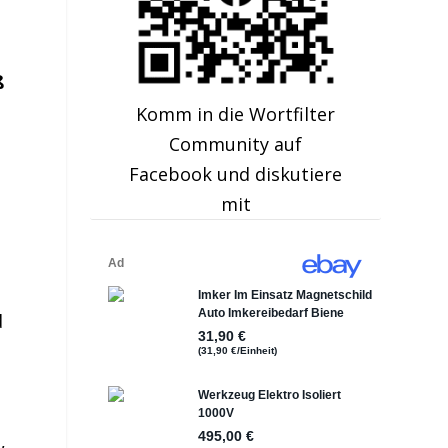
ß
Komm in die Wortfilter
Community auf
Facebook und diskutiere
mit
d
r
,