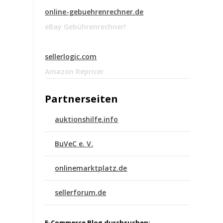
online-gebuehrenrechner.de
eBay Gebührenrechner!
n
sellerlogic.com
Amazon Repricer
Partnerseiten
auktionshilfe.info
BuVeC e. V.
onlinemarktplatz.de
sellerforum.de
E-Commerce Blog durchsuchen: