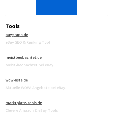
Tools
baygraph.de
eBay SEO & Ranking Tool
meistbeobachtet.de
Meist-beobachtet bei eBay.
wow-liste.de
Aktuelle WOW! Angebote bei eBay.
marktplatz-tools.de
Clevere Amazon & eBay Tools