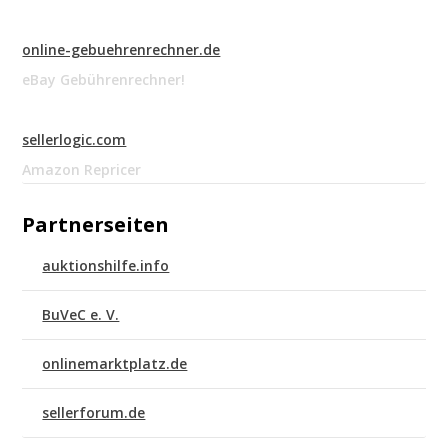
online-gebuehrenrechner.de
eBay Gebührenrechner!
sellerlogic.com
Amazon Repricer
Partnerseiten
auktionshilfe.info
BuVeC e. V.
onlinemarktplatz.de
sellerforum.de