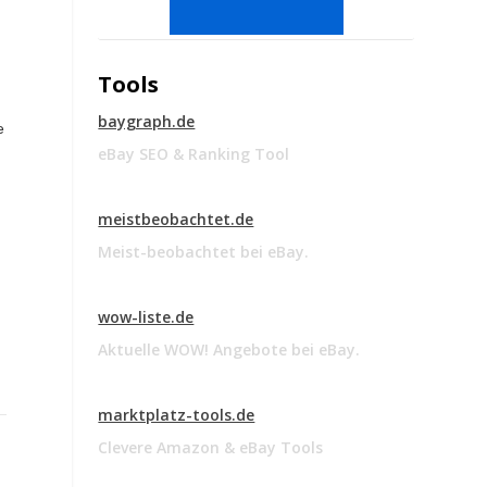
Tools
baygraph.de
e
eBay SEO & Ranking Tool
meistbeobachtet.de
Meist-beobachtet bei eBay.
wow-liste.de
Aktuelle WOW! Angebote bei eBay.
marktplatz-tools.de
Clevere Amazon & eBay Tools