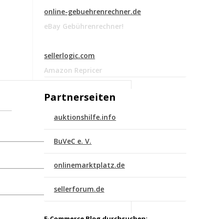
online-gebuehrenrechner.de
eBay Gebührenrechner!
sellerlogic.com
Amazon Repricer
Partnerseiten
auktionshilfe.info
BuVeC e. V.
onlinemarktplatz.de
sellerforum.de
E-Commerce Blog durchsuchen: