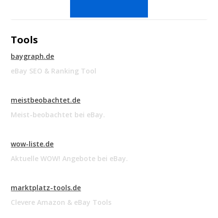
Tools
baygraph.de
eBay SEO & Ranking Tool
meistbeobachtet.de
Meist-beobachtet bei eBay.
wow-liste.de
Aktuelle WOW! Angebote bei eBay.
marktplatz-tools.de
Clevere Amazon & eBay Tools