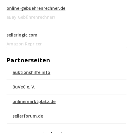
online-gebuehrenrechner.de
eBay Gebührenrechner!
sellerlogic.com
Amazon Repricer
Partnerseiten
auktionshilfe.info
BuVeC e. V.
onlinemarktplatz.de
sellerforum.de