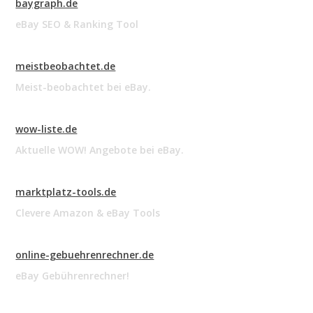
baygraph.de
eBay SEO & Ranking Tool
meistbeobachtet.de
Meist-beobachtet bei eBay.
wow-liste.de
Aktuelle WOW! Angebote bei eBay.
marktplatz-tools.de
Clevere Amazon & eBay Tools
online-gebuehrenrechner.de
eBay Gebührenrechner!