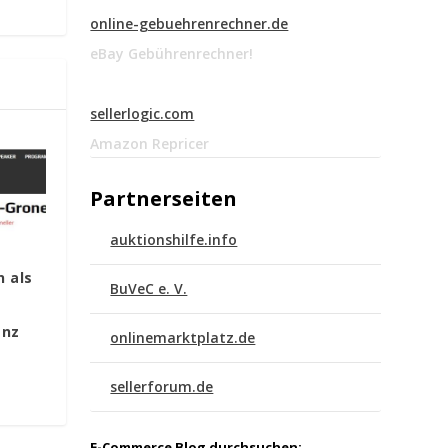
online-gebuehrenrechner.de
eBay Gebührenrechner!
sellerlogic.com
Amazon Repricer
Partnerseiten
auktionshilfe.info
n als
BuVeC e. V.
enz
onlinemarktplatz.de
sellerforum.de
E-Commerce Blog durchsuchen: