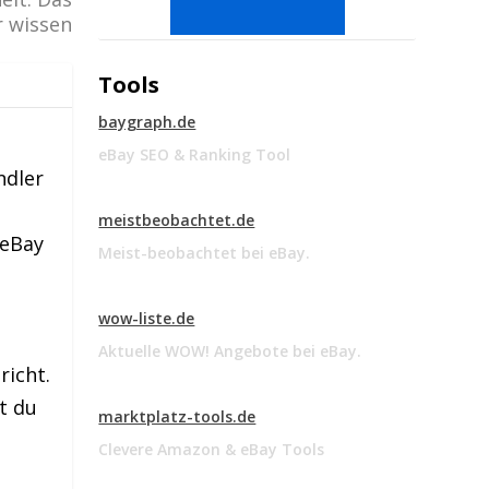
hr wissen
Tools
baygraph.de
eBay SEO & Ranking Tool
ndler
meistbeobachtet.de
 eBay
Meist-beobachtet bei eBay.
wow-liste.de
Aktuelle WOW! Angebote bei eBay.
richt.
t du
marktplatz-tools.de
Clevere Amazon & eBay Tools