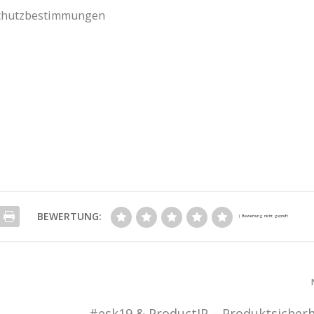
nschutzbestimmungen
BEWERTUNG:
#esk19 & ProductIP – Produktsicherh