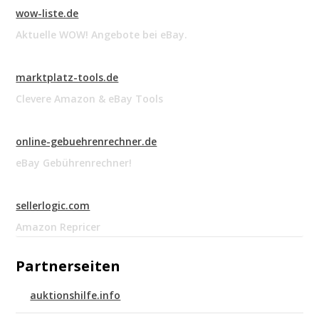
wow-liste.de
Aktuelle WOW! Angebote bei eBay.
marktplatz-tools.de
Clevere Amazon & eBay Tools
online-gebuehrenrechner.de
eBay Gebührenrechner!
sellerlogic.com
Amazon Repricer
Partnerseiten
auktionshilfe.info