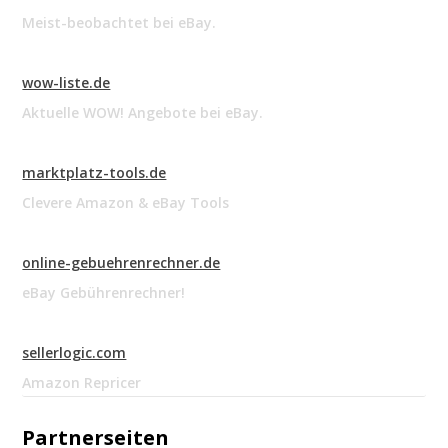
Meist-beobachtet bei eBay.
wow-liste.de
Aktuelle WOW! Angebote bei eBay.
marktplatz-tools.de
Clevere Amazon & eBay Tools
online-gebuehrenrechner.de
eBay Gebührenrechner!
sellerlogic.com
Amazon Repricer
Partnerseiten