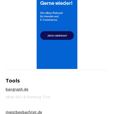
Tools
baygraph.de
eBay SEO & Ranking Tool
meistbeobachtet.de