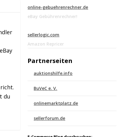
online-gebuehrenrechner.de
eBay Gebührenrechner!
ndler
sellerlogic.com
Amazon Repricer
 eBay
Partnerseiten
auktionshilfe.info
richt.
BuVeC e. V.
t du
onlinemarktplatz.de
sellerforum.de
E-Commerce Blog durchsuchen: