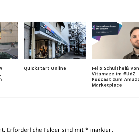
w
Quickstart Online
Felix Schultheiß vo
,
Vitamaze im #UdZ
n
Podcast zum Amaz
Marketplace
ht.
Erforderliche Felder sind mit
*
markiert