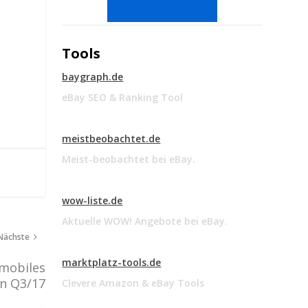
Tools
baygraph.de
eBay SEO & Ranking Tool
meistbeobachtet.de
Meist-beobachtet bei eBay.
wow-liste.de
Aktuelle WOW! Angebote bei eBay.
Nächste
marktplatz-tools.de
 mobiles
n Q3/17
Clevere Amazon & eBay Tools