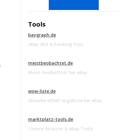
Tools
baygraph.de
eBay SEO & Ranking Tool
meistbeobachtet.de
e
Meist-beobachtet bei eBay.
wow-liste.de
Aktuelle WOW! Angebote bei eBay.
marktplatz-tools.de
Clevere Amazon & eBay Tools