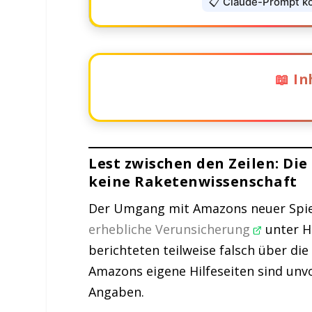
📋 Claude-Prompt k
📖 In
Lest zwischen den Zeilen: Die neue 
Raketenwissenschaft
Lest zwischen den Zeilen: Die
Was Amazon offiziell sagt
keine Raketenwissenschaft
Was hinter den Kulissen passiert
Der Umgang mit Amazons neuer Spiel
Zu kurze Fristen?
erhebliche Verunsicherung
unter H
Eine ASIN – zig Verifizierungen?
berichteten teilweise falsch über di
Amazons eigene Hilfeseiten sind unvo
Einordnung / Meinung
Angaben.