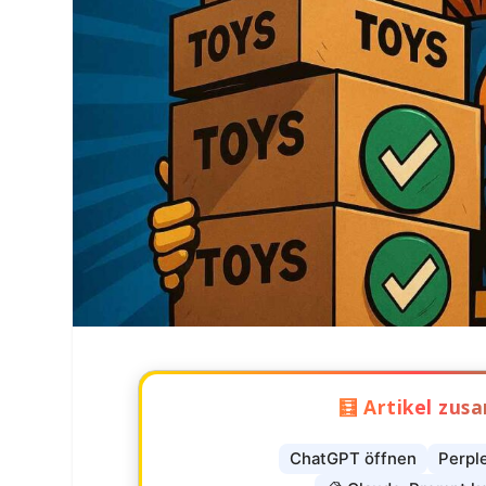
🧮 Artikel zu
ChatGPT öffnen
Perpl