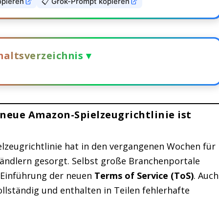
opieren
📋 Grok-Prompt kopieren
haltsverzeichnis ▾
Amazon-Spielzeugrichtlinie ist keine
 neue Amazon-Spielzeugrichtlinie ist
zeugrichtlinie hat in den vergangenen Wochen für
ändlern gesorgt. Selbst große Branchenportale
e Einführung der neuen
Terms of Service (ToS)
. Auch
llständig und enthalten in Teilen fehlerhafte