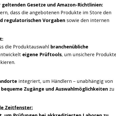
er geltenden Gesetze und Amazon-Richtlinien:
fern, dass die angebotenen Produkte im Store den
nd regulatorischen Vorgaben
sowie den internen
t:
ass die Produktauswahl
branchenübliche
entwickelt
eigene Prüftools
, um unsichere Produkt
kieren.
andorte
integriert, um Händlern – unabhängig von
–
bequeme Zugänge und Auswahlmöglichkeiten
zu
e Zeitfenster:
t, um Prüfungen bei akkreditierten Laboren zu