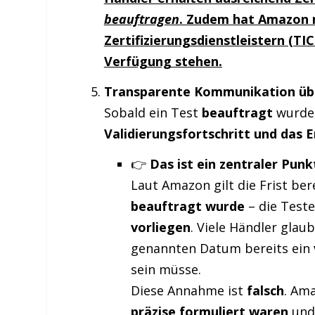
beauftragen
. Zudem hat Amazon m
Zertifizierungsdienstleistern (T
Verfügung stehen.
Transparente Kommunikation über
Sobald ein Test
beauftragt
wurde,
Validierungsfortschritt und das E
👉
Das ist ein zentraler Punk
Laut Amazon gilt die Frist ber
beauftragt wurde
– die Test
vorliegen
. Viele Händler glau
genannten Datum bereits ein
sein müsse.
Diese Annahme ist
falsch
. Ama
präzise formuliert waren
un