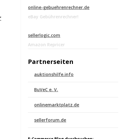
online-gebuehrenrechner.de
eBay Gebührenrechner!
r
sellerlogic.com
Amazon Repricer
Partnerseiten
auktionshilfe.info
BuVeC e. V.
onlinemarktplatz.de
sellerforum.de
E-Commerce Blog durchsuchen: