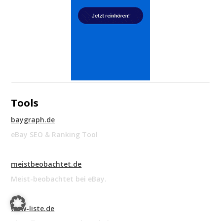
Tools
baygraph.de
eBay SEO & Ranking Tool
meistbeobachtet.de
Meist-beobachtet bei eBay.
wow-liste.de