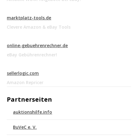
marktplatz-tools.de
Clevere Amazon & eBay Tools
online-gebuehrenrechner.de
eBay Gebührenrechner!
sellerlogic.com
Amazon Repricer
Partnerseiten
auktionshilfe.info
BuVeC e. V.