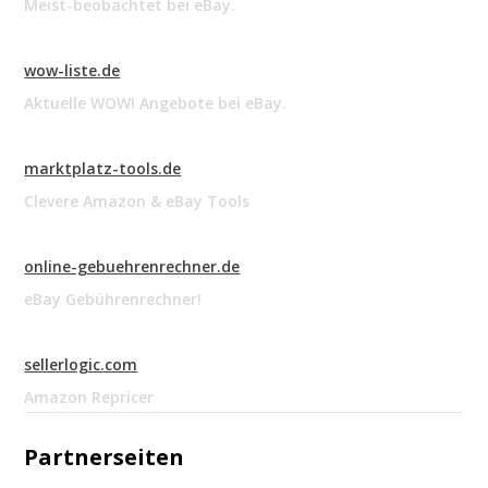
Meist-beobachtet bei eBay.
wow-liste.de
Aktuelle WOW! Angebote bei eBay.
marktplatz-tools.de
Clevere Amazon & eBay Tools
online-gebuehrenrechner.de
eBay Gebührenrechner!
sellerlogic.com
Amazon Repricer
Partnerseiten