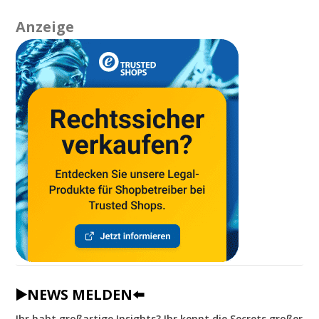
Anzeige
▶️NEWS MELDEN⬅️
Ihr habt großartige Insights? Ihr kennt die Secrets großer