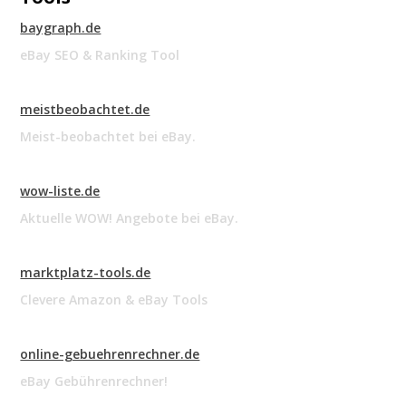
baygraph.de
eBay SEO & Ranking Tool
meistbeobachtet.de
Meist-beobachtet bei eBay.
wow-liste.de
Aktuelle WOW! Angebote bei eBay.
marktplatz-tools.de
Clevere Amazon & eBay Tools
online-gebuehrenrechner.de
eBay Gebührenrechner!