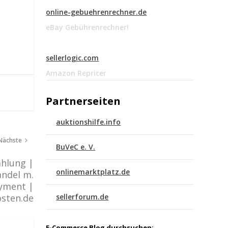
online-gebuehrenrechner.de
eBay Gebührenrechner!
sellerlogic.com
Amazon Repricer
Partnerseiten
auktionshilfe.info
Nächste
BuVeC e. V.
ahlung |
onlinemarktplatz.de
andel m.
ayment |
osten.de
sellerforum.de
E-Commerce Blog durchsuchen: