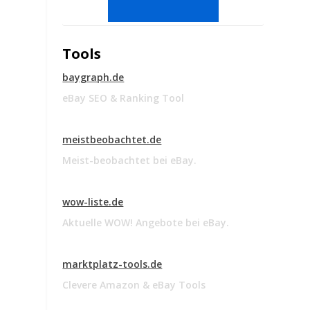
Tools
baygraph.de
eBay SEO & Ranking Tool
meistbeobachtet.de
Meist-beobachtet bei eBay.
wow-liste.de
Aktuelle WOW! Angebote bei eBay.
marktplatz-tools.de
Clevere Amazon & eBay Tools