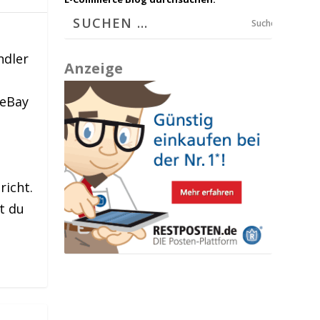
Suchen
ndler
Anzeige
 eBay
richt.
t du