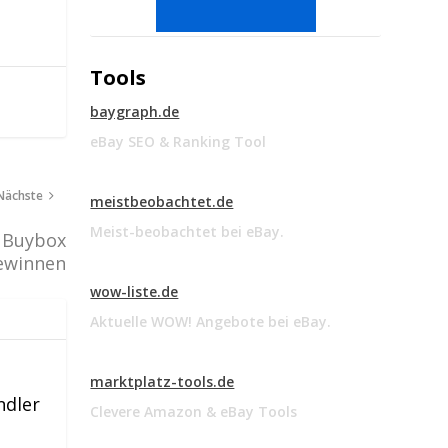
Tools
baygraph.de
eBay SEO & Ranking Tool
Nächste
meistbeobachtet.de
Meist-beobachtet bei eBay.
 Buybox
gewinnen
wow-liste.de
Aktuelle WOW! Angebote bei eBay.
marktplatz-tools.de
ndler
Clevere Amazon & eBay Tools