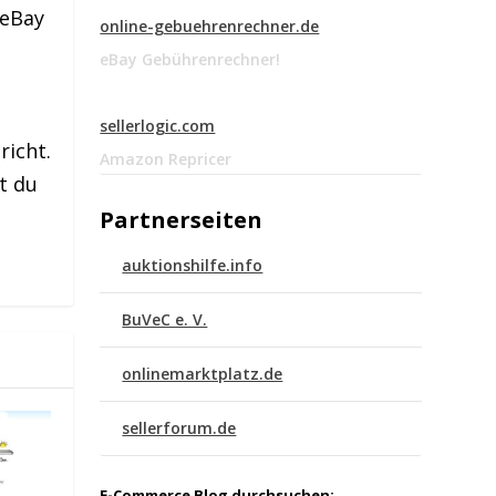
 eBay
online-gebuehrenrechner.de
eBay Gebührenrechner!
sellerlogic.com
richt.
Amazon Repricer
t du
Partnerseiten
auktionshilfe.info
BuVeC e. V.
onlinemarktplatz.de
sellerforum.de
E-Commerce Blog durchsuchen: