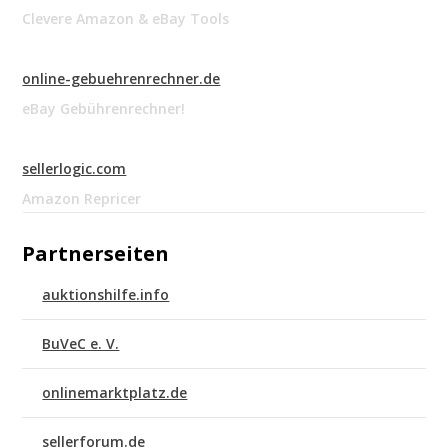
Clevere Amazon & eBay Tools
online-gebuehrenrechner.de
eBay Gebührenrechner!
sellerlogic.com
Amazon Repricer
Partnerseiten
auktionshilfe.info
BuVeC e. V.
onlinemarktplatz.de
sellerforum.de