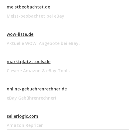
meistbeobachtet.de
Meist-beobachtet bei eBay.
wow-liste.de
Aktuelle WOW! Angebote bei eBay.
marktplatz-tools.de
Clevere Amazon & eBay Tools
online-gebuehrenrechner.de
eBay Gebührenrechner!
sellerlogic.com
Amazon Repricer