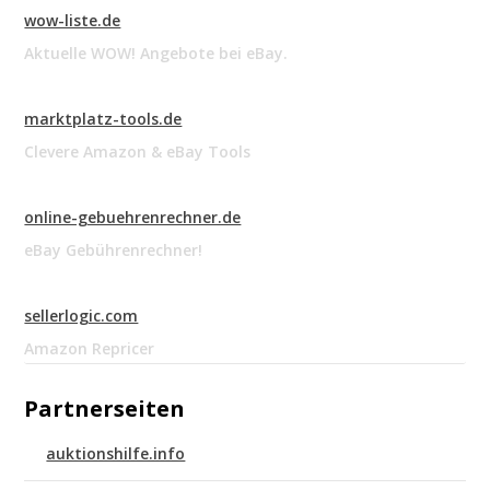
wow-liste.de
Aktuelle WOW! Angebote bei eBay.
marktplatz-tools.de
Clevere Amazon & eBay Tools
online-gebuehrenrechner.de
eBay Gebührenrechner!
sellerlogic.com
Amazon Repricer
Partnerseiten
auktionshilfe.info