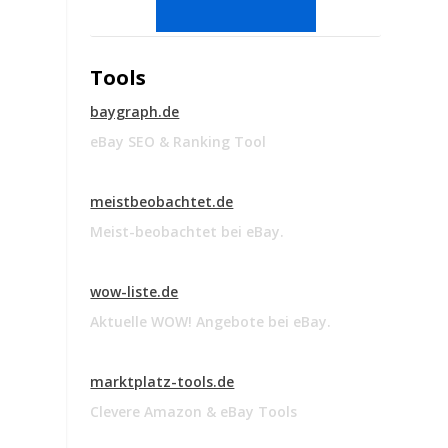
Tools
baygraph.de
eBay SEO & Ranking Tool
meistbeobachtet.de
Meist-beobachtet bei eBay.
wow-liste.de
Aktuelle WOW! Angebote bei eBay.
marktplatz-tools.de
Clevere Amazon & eBay Tools