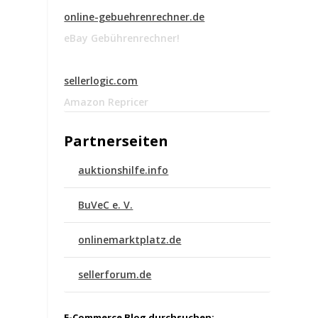
online-gebuehrenrechner.de
eBay Gebührenrechner!
sellerlogic.com
Amazon Repricer
Partnerseiten
auktionshilfe.info
BuVeC e. V.
h
onlinemarktplatz.de
sellerforum.de
E-Commerce Blog durchsuchen: