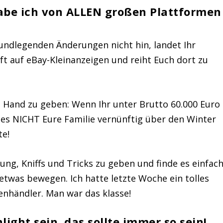
e ich von ALLEN großen Plattformen
ndlegenden Änderungen nicht hin, landet Ihr
t auf eBay-Kleinanzeigen und reiht Euch dort zu
 Hand zu geben: Wenn Ihr unter Brutto 60.000 Euro
r es NICHT Eure Familie vernünftig über den Winter
te!
lung, Kniffs und Tricks zu geben und
finde es einfac
h etwas bewegen
. Ich hatte letzte Woche ein tolles
enhändler.
Man war das klasse!
light sein, das sollte immer so sein!