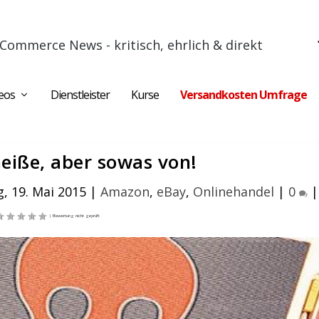
Commerce News - kritisch, ehrlich & direkt
eos
Dienstleister
Kurse
Versandkosten Umfrage
heiße, aber sowas von!
, 19. Mai 2015
|
Amazon
,
eBay
,
Onlinehandel
|
0
|