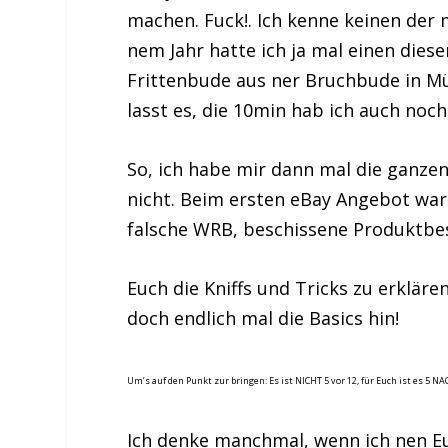
machen. Fuck!. Ich kenne keinen der 
nem Jahr hatte ich ja mal einen diese
Frittenbude aus ner Bruchbude in Mü
lasst es, die 10min hab ich auch noc
So, ich habe mir dann mal die ganze
nicht. Beim ersten eBay Angebot war 
falsche WRB, beschissene Produktbe
Euch die Kniffs und Tricks zu erkläre
doch endlich mal die Basics hin!
Um’s auf den Punkt zur bringen: Es ist NICHT 5 vor 12, für Euch ist es 5 NA
Ich denke manchmal, wenn ich nen E