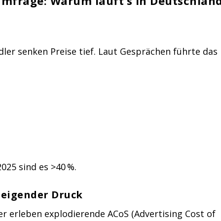
umfrage: Warum läuft’s in Deutschlan
ler senken Preise tief. Laut Gesprächen führte das
 2025 sind es >40 %.
teigender Druck
 erleben explodierende ACoS (Advertising Cost of