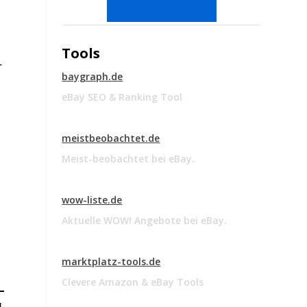
Tools
r
baygraph.de
eBay SEO & Ranking Tool
meistbeobachtet.de
Meist-beobachtet bei eBay.
wow-liste.de
Aktuelle WOW! Angebote bei eBay.
marktplatz-tools.de
Clevere Amazon & eBay Tools