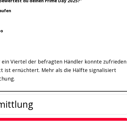
bewertest du deinen Prime Day 2025?“
aufen
so
ein Viertel der befragten Händler konnte zufrieden
 ist ernüchtert. Mehr als die Hälfte signalisiert
chung.
mittlung