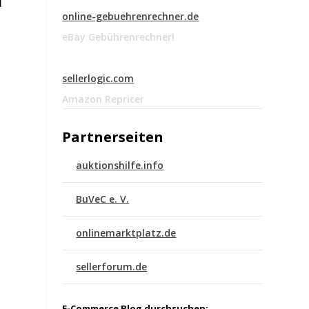
d
online-gebuehrenrechner.de
eBay Gebührenrechner!
sellerlogic.com
Amazon Repricer
Partnerseiten
auktionshilfe.info
BuVeC e. V.
onlinemarktplatz.de
sellerforum.de
E-Commerce Blog durchsuchen: