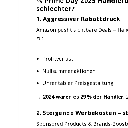
🔍 Prime Day 2025 Händler
schlechter?
1.
Aggressiver Rabattdruck
Amazon pusht sichtbare Deals – Händ
zu:
Profitverlust
Nullsummenaktionen
Unrentabler Preisgestaltung
→
2024 waren es 29 % der Händler
;
2.
Steigende Werbekosten – s
Sponsored Products & Brands-Booster