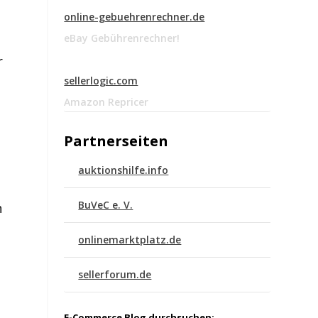
online-gebuehrenrechner.de
eBay Gebührenrechner!
r
sellerlogic.com
Amazon Repricer
Partnerseiten
auktionshilfe.info
BuVeC e. V.
n
onlinemarktplatz.de
sellerforum.de
E-Commerce Blog durchsuchen: