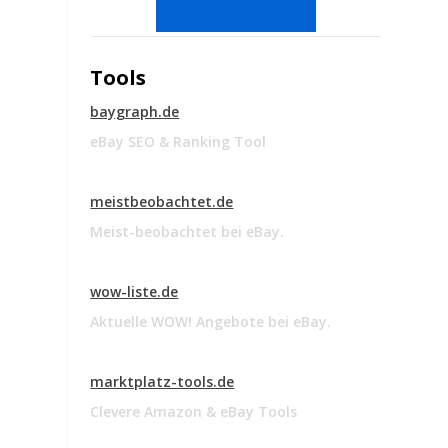
Tools
baygraph.de
eBay SEO & Ranking Tool
meistbeobachtet.de
Meist-beobachtet bei eBay.
wow-liste.de
Aktuelle WOW! Angebote bei eBay.
-
marktplatz-tools.de
Clevere Amazon & eBay Tools