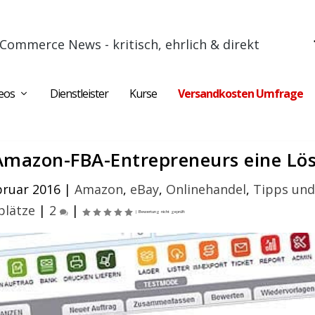
Commerce News - kritisch, ehrlich & direkt
eos
Dienstleister
Kurse
Versandkosten Umfrage
Amazon-FBA-Entrepreneurs eine Lö
bruar 2016
|
Amazon
,
eBay
,
Onlinehandel
,
Tipps und
plätze
|
2
|