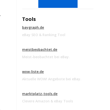
.
Tools
baygraph.de
eBay SEO & Ranking Tool
meistbeobachtet.de
Meist-beobachtet bei eBay.
wow-liste.de
Aktuelle WOW! Angebote bei eBay.
marktplatz-tools.de
Clevere Amazon & eBay Tools