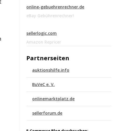
t
online-gebuehrenrechner.de
eBay Gebührenrechner!
sellerlogic.com
n
Amazon Repricer
Partnerseiten
auktionshilfe.info
BuVeC e. V.
onlinemarktplatz.de
sellerforum.de
E-Commerce Blog durchsuchen: