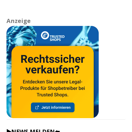
Anzeige
▶️NEWS MELDEN⬅️