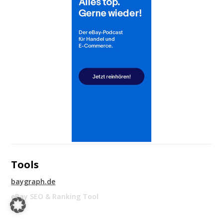
Tools
baygraph.de
eBay SEO & Ranking Tool