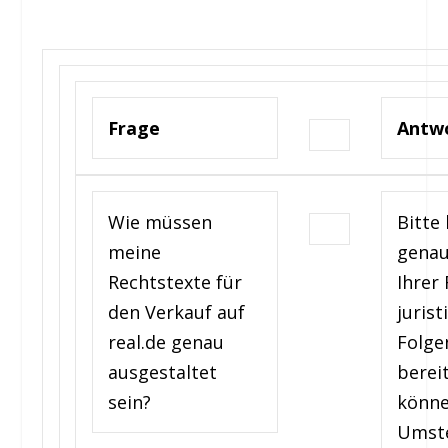
Frage
Antw
Wie müssen
Bitte 
meine
genau
Rechtstexte für
Ihrer
den Verkauf auf
jurist
real.de genau
Folge
ausgestaltet
berei
sein?
könne
Umste