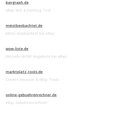
baygraph.de
eBay SEO & Ranking Tool
meistbeobachtet.de
Meist-beobachtet bei eBay.
wow-liste.de
Aktuelle WOW! Angebote bei eBay.
marktplatz-tools.de
Clevere Amazon & eBay Tools
online-gebuehrenrechner.de
eBay Gebührenrechner!