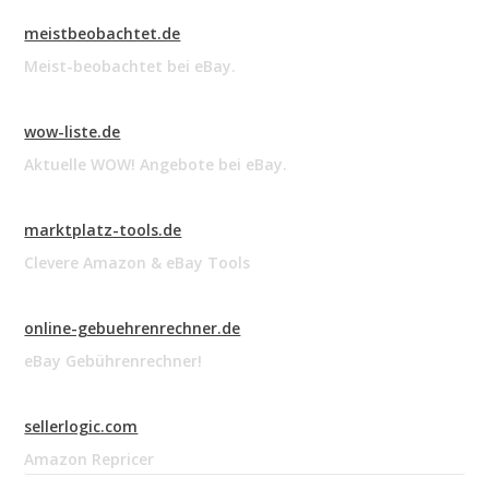
meistbeobachtet.de
Meist-beobachtet bei eBay.
wow-liste.de
Aktuelle WOW! Angebote bei eBay.
marktplatz-tools.de
Clevere Amazon & eBay Tools
online-gebuehrenrechner.de
eBay Gebührenrechner!
sellerlogic.com
Amazon Repricer