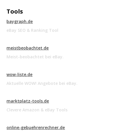
Tools
baygraph.de
eBay SEO & Ranking Tool
meistbeobachtet.de
Meist-beobachtet bei eBay.
wow-liste.de
Aktuelle WOW! Angebote bei eBay.
marktplatz-tools.de
Clevere Amazon & eBay Tools
online-gebuehrenrechner.de