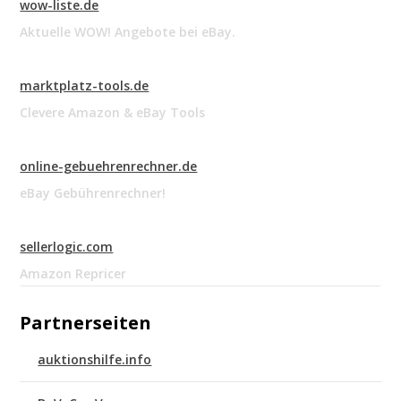
wow-liste.de
Aktuelle WOW! Angebote bei eBay.
marktplatz-tools.de
Clevere Amazon & eBay Tools
online-gebuehrenrechner.de
eBay Gebührenrechner!
sellerlogic.com
Amazon Repricer
Partnerseiten
auktionshilfe.info