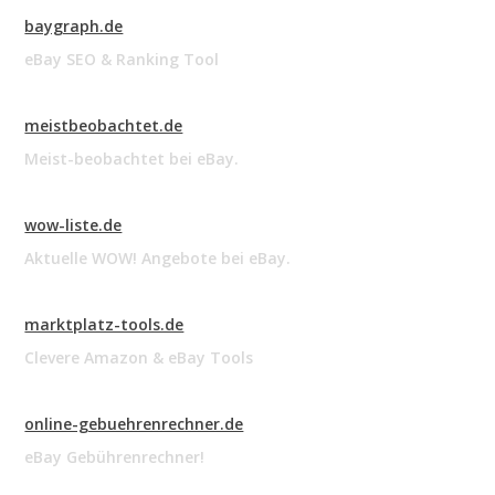
baygraph.de
eBay SEO & Ranking Tool
meistbeobachtet.de
Meist-beobachtet bei eBay.
wow-liste.de
Aktuelle WOW! Angebote bei eBay.
marktplatz-tools.de
Clevere Amazon & eBay Tools
online-gebuehrenrechner.de
eBay Gebührenrechner!