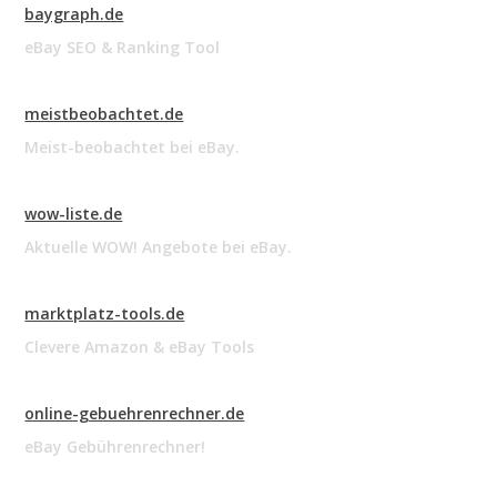
baygraph.de
eBay SEO & Ranking Tool
meistbeobachtet.de
Meist-beobachtet bei eBay.
wow-liste.de
Aktuelle WOW! Angebote bei eBay.
marktplatz-tools.de
Clevere Amazon & eBay Tools
online-gebuehrenrechner.de
eBay Gebührenrechner!