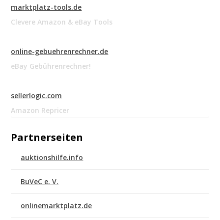
marktplatz-tools.de
Clevere Amazon & eBay Tools
online-gebuehrenrechner.de
eBay Gebührenrechner!
sellerlogic.com
Amazon Repricer
Partnerseiten
auktionshilfe.info
BuVeC e. V.
onlinemarktplatz.de