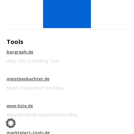
Tools
baygraph.de
eBay SEO & Ranking Tool
meistbeobachtet.de
Meist-beobachtet bei eBay.
wow-liste.de
Aktuelle WOW! Angebote bei eBay.
marktplatz-tools.de