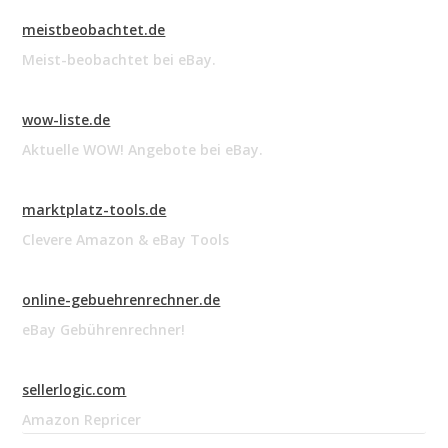
meistbeobachtet.de
Meist-beobachtet bei eBay.
wow-liste.de
Aktuelle WOW! Angebote bei eBay.
marktplatz-tools.de
Clevere Amazon & eBay Tools
online-gebuehrenrechner.de
eBay Gebührenrechner!
sellerlogic.com
Amazon Repricer