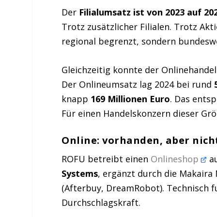
Der
Filialumsatz ist von 2023 auf 2
Trotz zusätzlicher Filialen. Trotz Ak
regional begrenzt, sondern bundeswe
Gleichzeitig konnte der Onlinehande
Der Onlineumsatz lag 2024 bei rund
knapp
169 Millionen Euro
. Das ents
Für einen Handelskonzern dieser Größ
Online: vorhanden, aber nich
ROFU betreibt einen
Onlineshop
au
Systems
, ergänzt durch die Makair
(Afterbuy, DreamRobot). Technisch f
Durchschlagskraft.