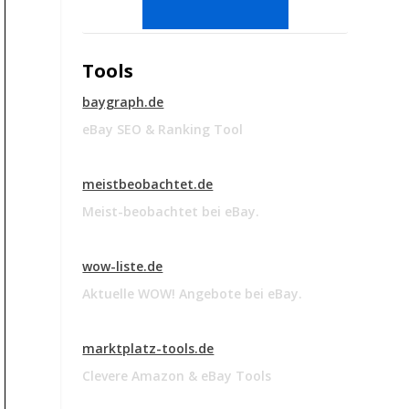
Tools
baygraph.de
eBay SEO & Ranking Tool
meistbeobachtet.de
Meist-beobachtet bei eBay.
wow-liste.de
Aktuelle WOW! Angebote bei eBay.
marktplatz-tools.de
Clevere Amazon & eBay Tools