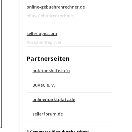
online-gebuehrenrechner.de
eBay Gebührenrechner!
sellerlogic.com
Amazon Repricer
Partnerseiten
auktionshilfe.info
BuVeC e. V.
onlinemarktplatz.de
sellerforum.de
E-Commerce Blog durchsuchen: