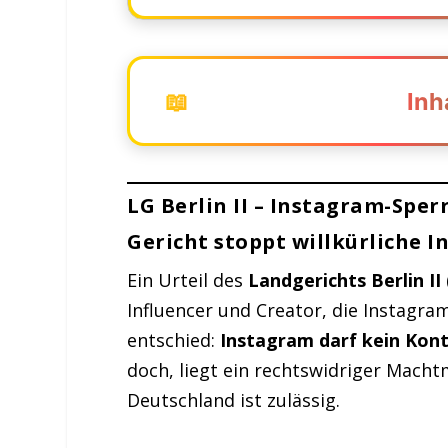
📖
Inh
LG Berlin II – Instagram-Sperr
LG Berlin II – Instagram-Spe
Gericht stoppt willkürliche In
Gericht stoppt willkürliche 
Ergebnisse und Begründung de
Ein Urteil des
Landgerichts Berlin II 
Influencer und Creator, die Instagram
Konsequenzen für Händler, Inf
entschied:
Instagram darf kein Kon
Handlungsempfehlungen für B
doch, liegt ein rechtswidriger Macht
Deutschland ist zulässig.
Fazit: Ein Sieg für Fairness un