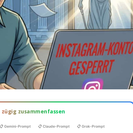
el zügig zusammenfassen
📋 Gemini-Prompt
📋 Claude-Prompt
📋 Grok-Prompt