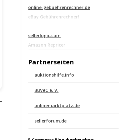
online-gebuehrenrechner.de
eBay Gebührenrechner!
sellerlogic.com
Amazon Repricer
Partnerseiten
auktionshilfe.info
BuVeC e. V.
onlinemarktplatz.de
sellerforum.de
E-Commerce Blog durchsuchen: