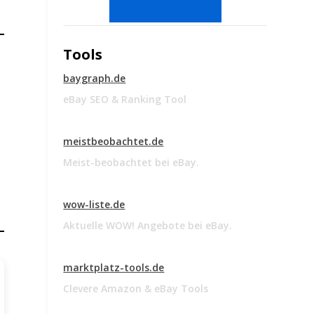
Tools
baygraph.de
eBay SEO & Ranking Tool
meistbeobachtet.de
Meist-beobachtet bei eBay.
wow-liste.de
Aktuelle WOW! Angebote bei eBay.
marktplatz-tools.de
Clevere Amazon & eBay Tools