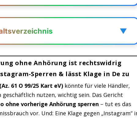
altsverzeichnis
▼
ung ohne Anhörung ist rechtswidrig
rrung ohne Anhörung ist rechtswidrig
stagram-Sperren
Instagram-Sperren
& lässt Klage in De zu
s Urteils
(Az. 61 O 99/25 Kart eV)
könnte für viele Händler,
 geschäftlich nutzen, wichtig sein. Das Gericht
luencer und Creator
to ohne vorherige Anhörung sperren
– tut es das
etroffene
missbrauch vor. Und: Eine Klage gegen „Instagram“ i
d Rechtsstaat