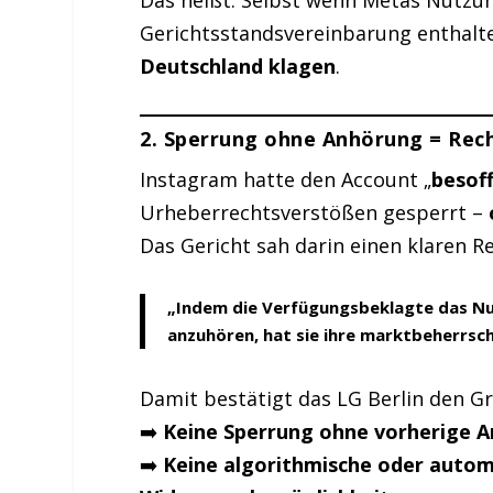
Das heißt: Selbst wenn Metas Nutzu
Gerichtsstandsvereinbarung enthalt
Deutschland klagen
.
2. Sperrung ohne Anhörung = Rec
Instagram hatte den Account „
besof
Urheberrechtsverstößen gesperrt –
Das Gericht sah darin einen klaren R
„Indem die Verfügungsbeklagte das Nu
anzuhören, hat sie ihre marktbeherrsc
Damit bestätigt das LG Berlin den G
➡️
Keine Sperrung ohne vorherige 
➡️
Keine algorithmische oder autom