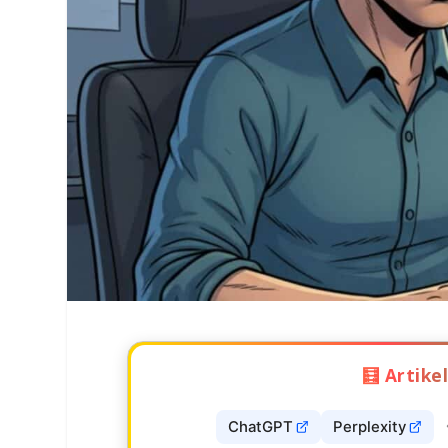
🧮 Artik
ChatGPT
Perplexity