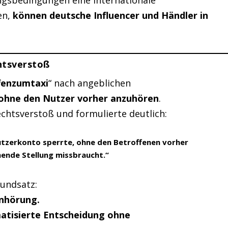
ngsbedingungen eine internationale
en,
können deutsche Influencer und Händler in
htsverstoß
fenzumtaxi
“ nach angeblichen
ohne den Nutzer vorher anzuhören
.
echtsverstoß und formulierte deutlich:
tzerkonto sperrte, ohne den Betroffenen vorher
hende Stellung missbraucht.“
rundsatz:
Anhörung.
atisierte Entscheidung ohne