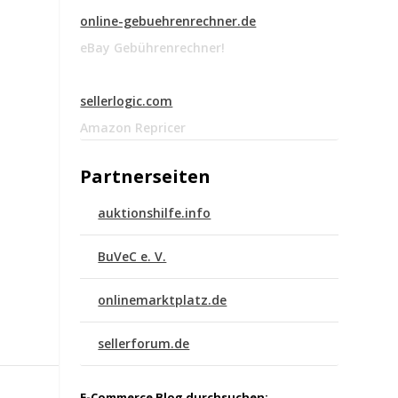
online-gebuehrenrechner.de
eBay Gebührenrechner!
sellerlogic.com
Amazon Repricer
Partnerseiten
auktionshilfe.info
BuVeC e. V.
onlinemarktplatz.de
sellerforum.de
E-Commerce Blog durchsuchen: