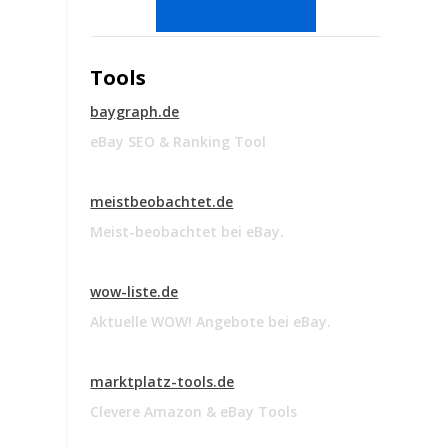
Tools
baygraph.de
eBay SEO & Ranking Tool
meistbeobachtet.de
Meist-beobachtet bei eBay.
wow-liste.de
Aktuelle WOW! Angebote bei eBay.
marktplatz-tools.de
Clevere Amazon & eBay Tools