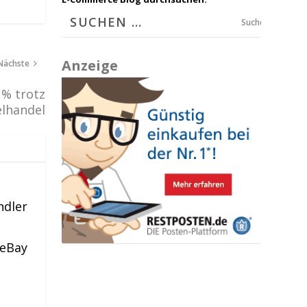
Suchen
Anzeige
Nächste
 % trotz
lhandel
ndler
 eBay